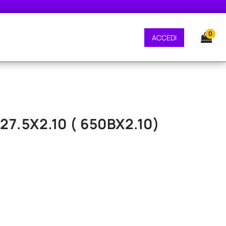
E GRATUITA - CONSEGNA 24/48 ORE - SPEDIZIONE GRATUITA - CONSEGNA 24
0
ACCEDI
7.5X2.10 ( 650BX2.10)