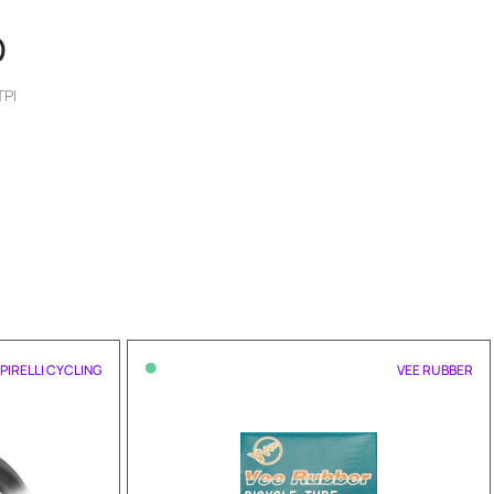
O
TPI
•
PIRELLI CYCLING
VEE RUBBER