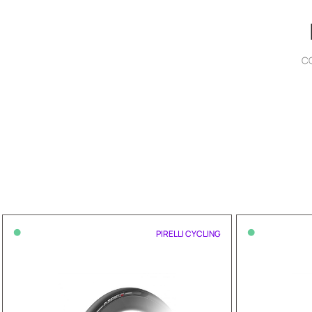
CO
•
•
PIRELLI CYCLING