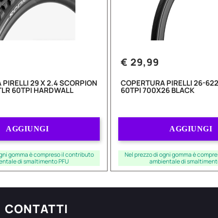
€ 29,99
PIRELLI 29 X 2.4 SCORPION
COPERTURA PIRELLI 26-622
TLR 60TPI HARDWALL
60TPI 700X26 BLACK
Quantità
Quantità
AGGIUNGI
AGGIUNGI
ogni gomma è compreso il contributo
Nel prezzo di ogni gomma è compres
entale di smaltimento PFU
ambientale di smaltiment
CONTATTI