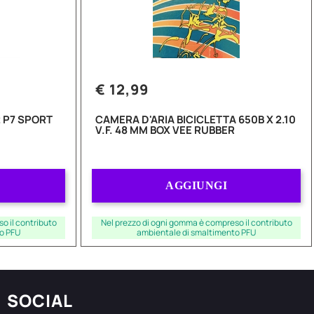
€ 12,99
 P7 SPORT
CAMERA D'ARIA BICICLETTA 650B X 2.10
V.F. 48 MM BOX VEE RUBBER
Quantità
AGGIUNGI
o il contributo
Nel prezzo di ogni gomma è compreso il contributo
o PFU
ambientale di smaltimento PFU
SOCIAL