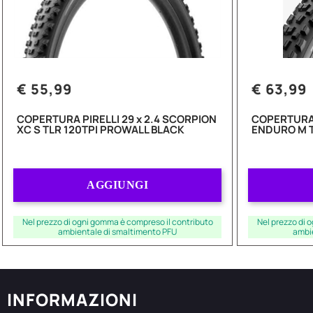
€ 55,99
€ 63,99
COPERTURA PIRELLI 29 x 2.4 SCORPION
COPERTURA 
XC S TLR 120TPI PROWALL BLACK
ENDURO M 
Quantità
AGGIUNGI
Nel prezzo di ogni gomma è compreso il contributo
Nel prezzo di 
ambientale di smaltimento PFU
ambi
INFORMAZIONI