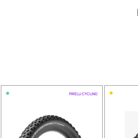
•
•
PIRELLI CYCLING