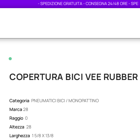
- SPEDIZIONE GRATUITA - CONSEGNA 24/48 ORE - SPEDIZIO
•
COPERTURA BICI VEE RUBBER 2
Categoria
PNEUMATICI BICI / MONOPATTINO
Marca
28
Raggio
0
Altezza
28
Larghezza
1 5/8 X 13/8