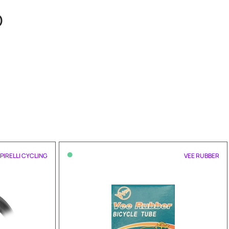
O
•
PIRELLI CYCLING
VEE RUBBER