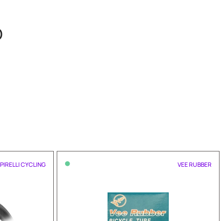
O
•
PIRELLI CYCLING
VEE RUBBER