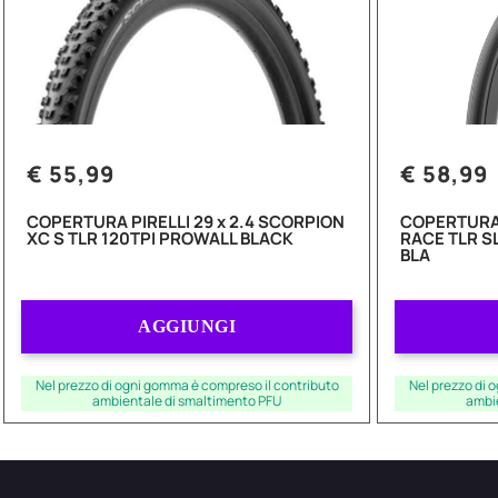
€ 55,99
€ 58,99
COPERTURA PIRELLI 29 x 2.4 SCORPION
COPERTURA 
XC S TLR 120TPI PROWALL BLACK
RACE TLR S
BLA
Quantità
AGGIUNGI
Nel prezzo di ogni gomma è compreso il contributo
Nel prezzo di 
ambientale di smaltimento PFU
ambi