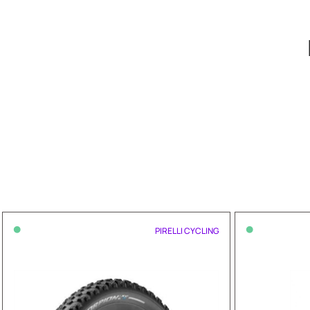
•
•
PIRELLI CYCLING