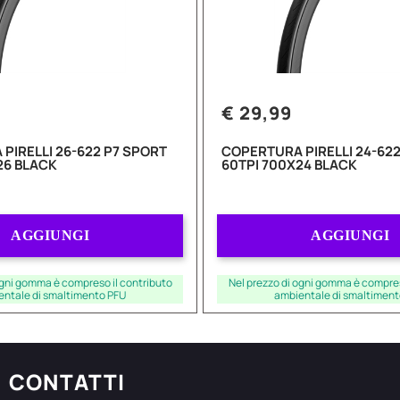
€ 29,99
PIRELLI 26-622 P7 SPORT
COPERTURA PIRELLI 24-622
26 BLACK
60TPI 700X24 BLACK
Quantità
Quantità
AGGIUNGI
AGGIUNGI
ogni gomma è compreso il contributo
Nel prezzo di ogni gomma è compres
entale di smaltimento PFU
ambientale di smaltiment
CONTATTI