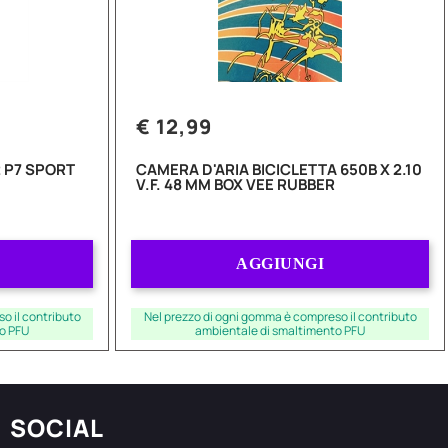
€ 12,99
 P7 SPORT
CAMERA D'ARIA BICICLETTA 650B X 2.10
V.F. 48 MM BOX VEE RUBBER
Quantità
AGGIUNGI
o il contributo
Nel prezzo di ogni gomma è compreso il contributo
o PFU
ambientale di smaltimento PFU
SOCIAL