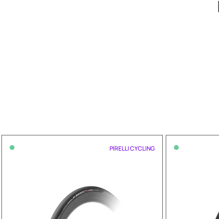
•
•
PIRELLI CYCLING