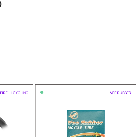
O
•
PIRELLI CYCLING
VEE RUBBER