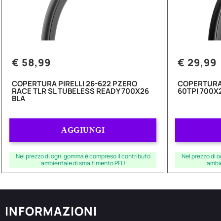
€ 58,99
€ 29,99
COPERTURA PIRELLI 26-622 PZERO
COPERTURA 
RACE TLR SL TUBELESS READY 700X26
60TPI 700X
BLA
Quantità
AGGIUNGI
Nel prezzo di ogni gomma è compreso il contributo
Nel prezzo di 
ambientale di smaltimento PFU
ambi
INFORMAZIONI