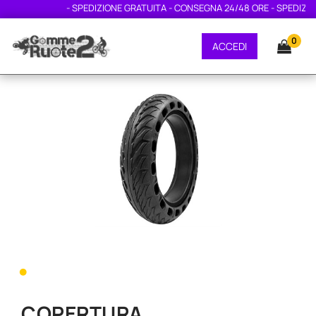
- SPEDIZIONE GRATUITA - CONSEGNA 24/48 ORE - SPEDIZIONE
0
ACCEDI
•
COPERTURA