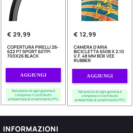
€ 29,99
€ 12,99
COPERTURA PIRELLI 26-
CAMERA D'ARIA
622 P7 SPORT 60TPI
BICICLETTA 650B X 2.10
700X26 BLACK
V.F. 48 MM BOX VEE
RUBBER
Quantità
Quantità
AGGIUNGI
AGGIUNGI
Nel prezzo di ogni gomma è
Nel prezzo di ogni gomma è
compreso il contributo
compreso il contributo
ambientale di smaltimento PFU
ambientale di smaltimento PFU
INFORMAZIONI