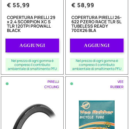
€ 55,99
€ 58,99
COPERTURA PIRELLI 29
COPERTURA PIRELLI 26-
x 2.4 SCORPION XC S
622 PZERO RACE TLR SL
TLR 120TPI PROWALL
TUBELESS READY
BLACK
700X26 BLA
Quantità
Quantità
AGGIUNGI
AGGIUNGI
Nel prezzo di ogni gomma è
Nel prezzo di ogni gomma è
compreso il contributo
compreso il contributo
ambientale di smaltimento PFU
ambientale di smaltimento PFU
•
•
PIRELLI
VEE
CYCLING
RUBBER