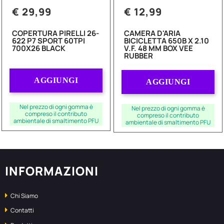
€ 29,99
€ 12,99
COPERTURA PIRELLI 26-
CAMERA D'ARIA
622 P7 SPORT 60TPI
BICICLETTA 650B X 2.10
700X26 BLACK
V.F. 48 MM BOX VEE
RUBBER
Quantità
Quantità
AGGIUNGI
AGGIUNGI
Nel prezzo di ogni gomma è
Nel prezzo di ogni gomma è
compreso il contributo
compreso il contributo
ambientale di smaltimento PFU
ambientale di smaltimento PFU
INFORMAZIONI
Chi Siamo
Contatti