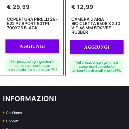
€ 29,99
€ 12,99
COPERTURA PIRELLI 26-
CAMERA D'ARIA
622 P7 SPORT 60TPI
BICICLETTA 650B X 2.10
700X26 BLACK
V.F. 48 MM BOX VEE
RUBBER
Quantità
Quantità
AGGIUNGI
AGGIUNGI
Nel prezzo di ogni gomma è
Nel prezzo di ogni gomma è
compreso il contributo
compreso il contributo
ambientale di smaltimento PFU
ambientale di smaltimento PFU
INFORMAZIONI
Chi Siamo
Contatti