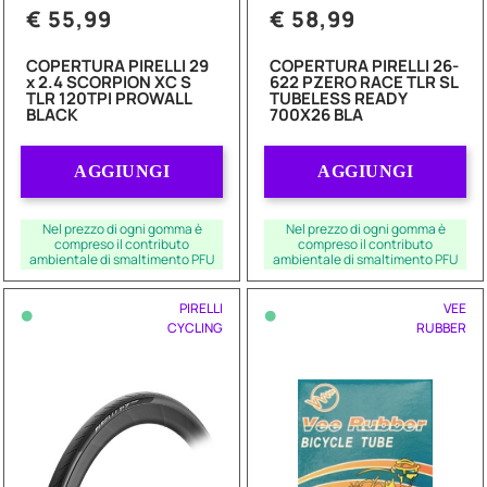
€ 55,99
€ 58,99
COPERTURA PIRELLI 29
COPERTURA PIRELLI 26-
x 2.4 SCORPION XC S
622 PZERO RACE TLR SL
TLR 120TPI PROWALL
TUBELESS READY
BLACK
700X26 BLA
Quantità
Quantità
AGGIUNGI
AGGIUNGI
Nel prezzo di ogni gomma è
Nel prezzo di ogni gomma è
compreso il contributo
compreso il contributo
ambientale di smaltimento PFU
ambientale di smaltimento PFU
•
•
PIRELLI
VEE
CYCLING
RUBBER