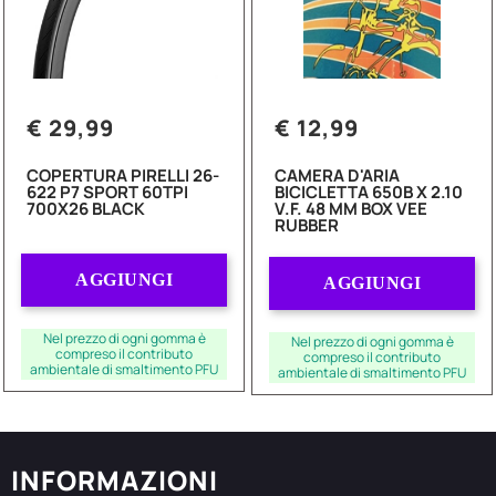
€ 29,99
€ 12,99
COPERTURA PIRELLI 26-
CAMERA D'ARIA
622 P7 SPORT 60TPI
BICICLETTA 650B X 2.10
700X26 BLACK
V.F. 48 MM BOX VEE
RUBBER
Quantità
Quantità
AGGIUNGI
AGGIUNGI
Nel prezzo di ogni gomma è
Nel prezzo di ogni gomma è
compreso il contributo
compreso il contributo
ambientale di smaltimento PFU
ambientale di smaltimento PFU
INFORMAZIONI