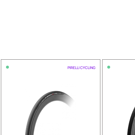
•
•
PIRELLI CYCLING