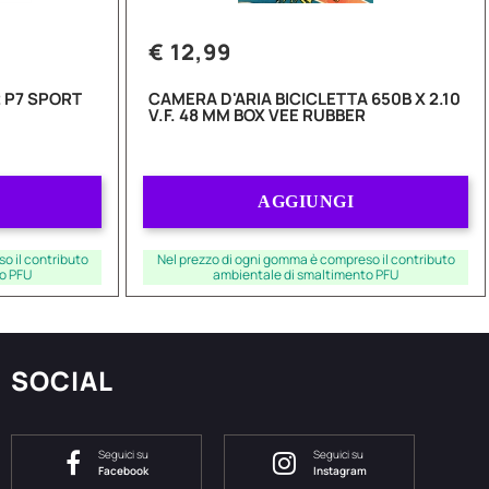
€ 12,99
 P7 SPORT
CAMERA D'ARIA BICICLETTA 650B X 2.10
V.F. 48 MM BOX VEE RUBBER
Quantità
AGGIUNGI
o il contributo
Nel prezzo di ogni gomma è compreso il contributo
o PFU
ambientale di smaltimento PFU
SOCIAL
Seguici su
Seguici su
Facebook
Instagram