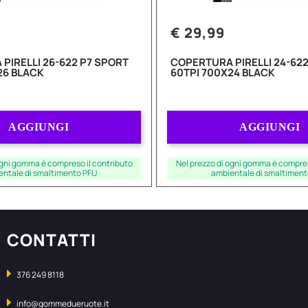
€ 29,99
PIRELLI 26-622 P7 SPORT
COPERTURA PIRELLI 24-622
26 BLACK
60TPI 700X24 BLACK
Quantità
Quantità
AGGIUNGI
AGGIUNGI
ogni gomma è compreso il contributo
Nel prezzo di ogni gomma è compres
entale di smaltimento PFU
ambientale di smaltiment
CONTATTI
376 249 8118
info@gommedueruote.it