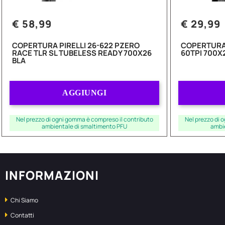
€ 58,99
€ 29,99
COPERTURA PIRELLI 26-622 PZERO
COPERTURA 
RACE TLR SL TUBELESS READY 700X26
60TPI 700X
BLA
Quantità
AGGIUNGI
Nel prezzo di ogni gomma è compreso il contributo
Nel prezzo di 
ambientale di smaltimento PFU
ambi
INFORMAZIONI
Chi Siamo
Contatti