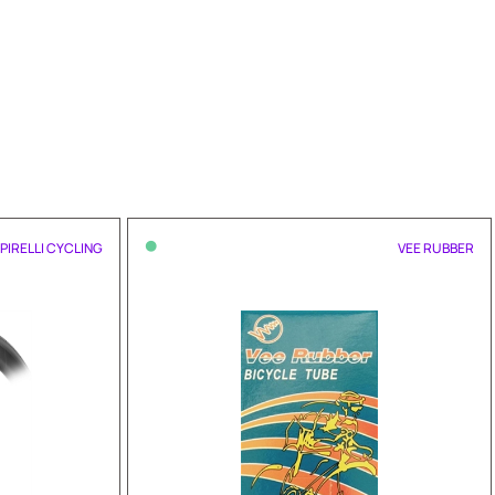
•
PIRELLI CYCLING
VEE RUBBER