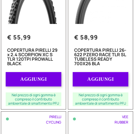
€ 55,99
€ 58,99
COPERTURA PIRELLI 29
COPERTURA PIRELLI 26-
x 2.4 SCORPION XC S
622 PZERO RACE TLR SL
TLR 120TPI PROWALL
TUBELESS READY
BLACK
700X26 BLA
Quantità
Quantità
AGGIUNGI
AGGIUNGI
Nel prezzo di ogni gomma è
Nel prezzo di ogni gomma è
compreso il contributo
compreso il contributo
ambientale di smaltimento PFU
ambientale di smaltimento PFU
•
•
PIRELLI
VEE
CYCLING
RUBBER