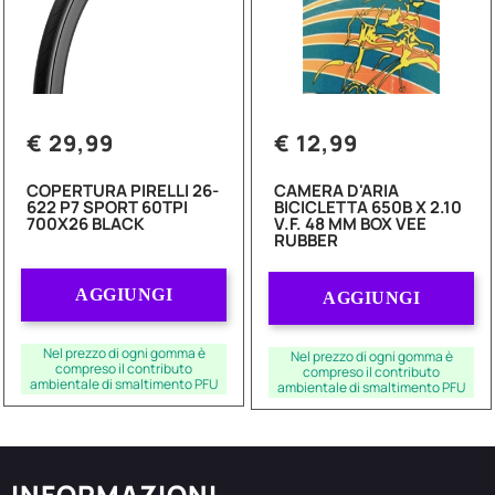
€ 29,99
€ 12,99
COPERTURA PIRELLI 26-
CAMERA D'ARIA
622 P7 SPORT 60TPI
BICICLETTA 650B X 2.10
700X26 BLACK
V.F. 48 MM BOX VEE
RUBBER
Quantità
Quantità
AGGIUNGI
AGGIUNGI
Nel prezzo di ogni gomma è
Nel prezzo di ogni gomma è
compreso il contributo
compreso il contributo
ambientale di smaltimento PFU
ambientale di smaltimento PFU
INFORMAZIONI