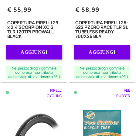
€ 55,99
€ 58,99
COPERTURA PIRELLI 29
COPERTURA PIRELLI 26-
x 2.4 SCORPION XC S
622 PZERO RACE TLR SL
TLR 120TPI PROWALL
TUBELESS READY
BLACK
700X26 BLA
Quantità
Quantità
AGGIUNGI
AGGIUNGI
Nel prezzo di ogni gomma è
Nel prezzo di ogni gomma è
compreso il contributo
compreso il contributo
ambientale di smaltimento PFU
ambientale di smaltimento PFU
•
•
PIRELLI
VEE
CYCLING
RUBBER