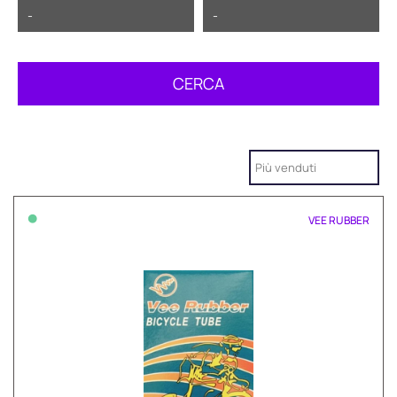
•
VEE RUBBER